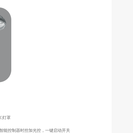
C灯罩
独立智能控制器时控加光控，一键启动开关