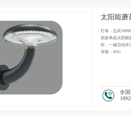
太阳能
灯体：总高300
高效单晶太阳能板
控，一键启动开关
等级：IP65
全国
1892