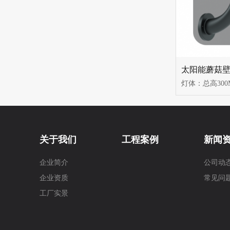
太阳能蘑菇
关于我们
工程案例
新闻
企业简介
公司动
企业资质
常见问
工厂实景